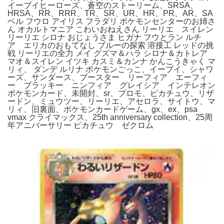
イーブイヒーローズ、蒼空のストーリーム、SRSA、
HRSA、RR、RRR、TR、SR、UR、HR、PR、AR、SA
ベル フウロ アイリス フラダリ ポケモンセンターのお姉さ
ん オカルトマニア こわいおねえさん リーリエ スイレン
リーリエ シロナ おじょうさま ヒガナ フウとラン ルチ
ア エリカのおもてなし ブルーの探索 溶接工 レッドの挑
戦 リーリエの全力 メイ グズマ＆ハラ シロナ＆カトレア
マオ＆スイレン イツキ カスミ＆カンナ かんこうきゃく マ
リィ、 ダンデ ルリナ ポケモンごっこ、イーブイ、シャワ
ーズ、サンダース、ブースター リーフィア エーフィ
ー ブラッキー ニンフィア グレイシア インテレオン
ポケモンカード、未開封、sr、プロモ、ピカチュウ、リザ
ードン、ミュウツー、リーリエ、アセロラ、サイトウ、マ
リィ、旧裏面、ポケモンカードゲーム、gx、ex、psa
vmax クライマックス、25th anniversary collection、25周
年アニバーサリー ピカチュウ ゼクロム