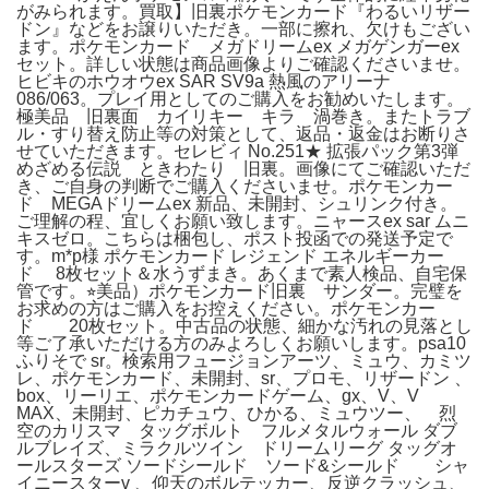
がみられます。買取】旧裏ポケモンカード『わるいリザー
ドン』などをお譲りいただき。一部に擦れ、欠けもござい
ます。ポケモンカード メガドリームex メガゲンガーex
セット。詳しい状態は商品画像よりご確認くださいませ。
ヒビキのホウオウex SAR SV9a 熱風のアリーナ
086/063。プレイ用としてのご購入をお勧めいたします。
極美品 旧裏面 カイリキー キラ 渦巻き。またトラブ
ル・すり替え防止等の対策として、返品・返金はお断りさ
せていただきます。セレビィ No.251★ 拡張パック第3弾
めざめる伝説 ときわたり 旧裏。画像にてご確認いただ
き、ご自身の判断でご購入くださいませ。ポケモンカー
ド MEGAドリームex 新品、未開封、シュリンク付き。
ご理解の程、宜しくお願い致します。ニャースex sar ムニ
キスゼロ。こちらは梱包し、ポスト投函での発送予定で
す。m*p様 ポケモンカード レジェンド エネルギーカー
ド 8枚セット＆水うずまき。あくまで素人検品、自宅保
管です。⭐︎美品）ポケモンカード旧裏 サンダー。完璧を
お求めの方はご購入をお控えください。ポケモンカー
ド 20枚セット。中古品の状態、細かな汚れの見落とし
等ご了承いただける方のみよろしくお願いします。psa10
ふりそで sr。検索用フュージョンアーツ、ミュウ、カミツ
レ、ポケモンカード、未開封、sr、プロモ、リザードン 、
box、リーリエ、ポケモンカードゲーム、gx、V、V
MAX、未開封、ピカチュウ、ひかる、ミュウツー、 烈
空のカリスマ タッグボルト フルメタルウォール ダブ
ルブレイズ、ミラクルツイン ドリームリーグ タッグオ
ールスターズ ソードシールド ソード&シールド シャ
イニースターv 、仰天のボルテッカー、反逆クラッシュ、