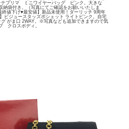
ンテプリマ ミニワイヤーバッグ ピンク。大きな
 収納袋付き。（写真にてご確認をお願いいたしま
【最終値下げ♥最安値】新品未使用！ダーリッチ 9周年
ン】ビジュースタッズポシェット ライトピンク。自宅
グ がま口 2WAY。※写真なども追加できますので気
ップ クロスボディ。