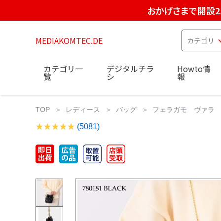
おかげさまで開設2
MEDIAKOMTEC.DE
カテゴリ一
デジタルチラ
Howto情
覧
シ
報
TOP
レディース
バッグ
フェラガモ ヴァラ ミ
(5081)