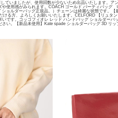
保存していましたが、使用回数が少ないため出品いたします。ア
や使用感がみられます。COACH ゴールド パーティバッグ
 バッグ ショルダーバッグ正規品。）チェーンは綺麗な状態です。
だける方、よろしくお願いいたします。CELFORD 【リュタ
です。コッコフィオレ レッド ハンドバッグ ショルダーバッ
。【新品未使用】Kate spade ショルダーバッグ 3D リ