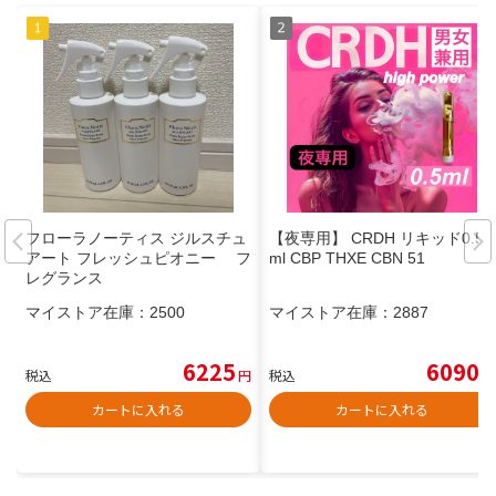
フローラノーティス ジルスチュ
【夜専用】 CRDH リキッド0.5
アート フレッシュピオニー フ
ml CBP THXE CBN 51
レグランス
マイストア在庫：
2500
マイストア在庫：
2887
6225
6090
税込
円
税込
円
カートに入れる
カートに入れる