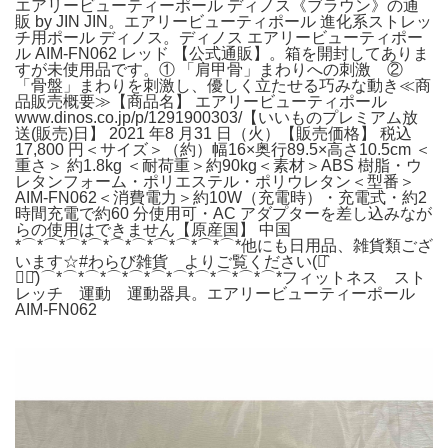
エアリービューティーポール ディノス《ブラウン》の通
販 by JIN JIN。エアリービューティポール 進化系ストレッ
チ用ポール ディノス。ディノス エアリービューティポー
ル AIM-FN062 レッド 【公式通販】。箱を開封してありま
すが未使用品です。① 「肩甲骨」まわりへの刺激 ②
「骨盤」まわりを刺激し、優しく立たせる巧みな動き≪商
品販売概要≫【商品名】 エアリービューティポール
www.dinos.co.jp/p/1291900303/【いいものプレミアム放
送(販売)日】 2021 年8 月31 日（火）【販売価格】 税込
17,800 円＜サイズ＞（約）幅16×奥行89.5×高さ10.5cm ＜
重さ＞ 約1.8kg ＜耐荷重＞約90kg＜素材＞ABS 樹脂・ウ
レタンフォーム・ポリエステル・ポリウレタン＜型番＞
AIM-FN062＜消費電力＞約10W（充電時）・充電式・約2
時間充電で約60 分使用可・AC アダプターを差し込みなが
らの使用はできません【原産国】 中国
*⌒*⌒*⌒*⌒*⌒*⌒*⌒*⌒*⌒*⌒*他にも日用品、雑貨類ござ
います☆#わらび雑貨 よりご覧ください(・̑
◡・̑)⌒*⌒*⌒*⌒*⌒*⌒*⌒*⌒*⌒*⌒*⌒*フィットネス スト
レッチ 運動 運動器具。エアリービューティーポール
AIM-FN062