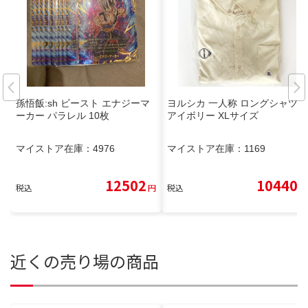
孫悟飯:sh ビースト エナジーマ
ヨルシカ 一人称 ロングシャツ
ーカー パラレル 10枚
アイボリー XLサイズ
マイストア在庫：
4976
マイストア在庫：
1169
12502
10440
税込
円
税込
円
近くの売り場の商品