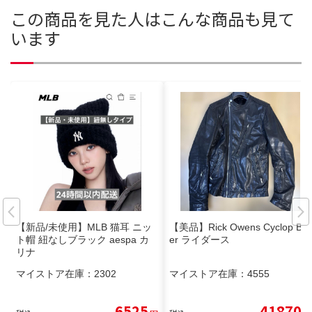
この商品を見た人はこんな商品も見て
います
【新品/未使用】MLB 猫耳 ニッ
【美品】Rick Owens Cyclop Bik
ト帽 紐なしブラック aespa カ
er ライダース
リナ
マイストア在庫：
2302
マイストア在庫：
4555
6525
41870