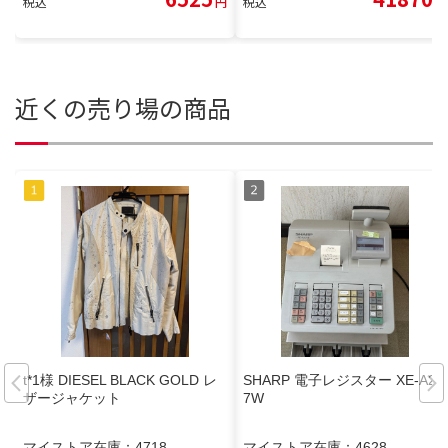
税込
円
税込
円
近くの売り場の商品
t*1様 DIESEL BLACK GOLD レ
SHARP 電子レジスター XE-A20
ザージャケット
7W
マイストア在庫：
4718
マイストア在庫：
4628