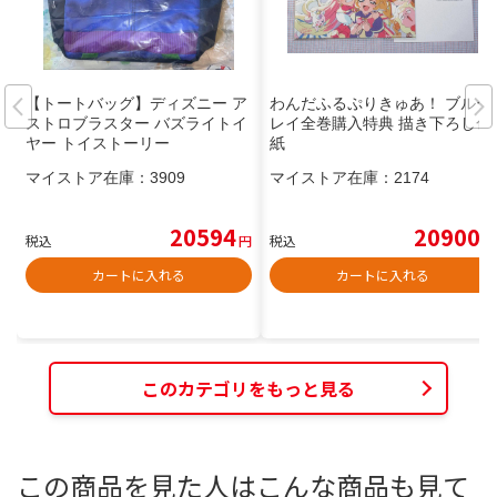
【トートバッグ】ディズニー ア
わんだふるぷりきゅあ！ ブルー
ストロブラスター バズライトイ
レイ全巻購入特典 描き下ろし色
ヤー トイストーリー
紙
マイストア在庫：
3909
マイストア在庫：
2174
20594
20900
税込
円
税込
円
カートに入れる
カートに入れる
このカテゴリをもっと見る
この商品を見た人はこんな商品も見て