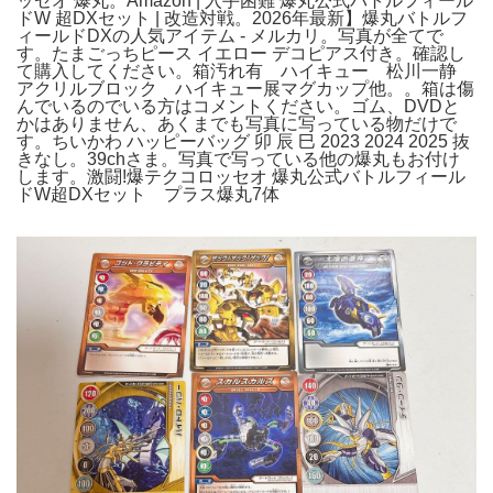
ッセオ 爆丸。Amazon | 入手困難 爆丸公式バトルフィール
ドW 超DXセット | 改造対戦。2026年最新】爆丸バトルフ
ィールドDXの人気アイテム - メルカリ。写真が全てで
す。たまごっちピース イエロー デコピアス付き。確認し
て購入してください。箱汚れ有 ハイキュー 松川一静
アクリルブロック ハイキュー展マグカップ他。。箱は傷
んでいるのでいる方はコメントください。ゴム、DVDと
かはありません、あくまでも写真に写っている物だけで
す。ちいかわ ハッピーバッグ 卯 辰 巳 2023 2024 2025 抜
きなし。39chさま。写真で写っている他の爆丸もお付け
します。激闘!爆テクコロッセオ 爆丸公式バトルフィール
ドW超DXセット プラス爆丸7体