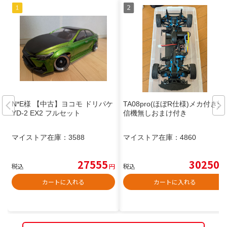
N*E様 【中古】ヨコモ ドリパケ
TA08pro(ほぼR仕様)メカ付き受
YD-2 EX2 フルセット
信機無しおまけ付き
マイストア在庫：
3588
マイストア在庫：
4860
27555
30250
税込
円
税込
円
カートに入れる
カートに入れる