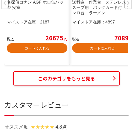
名探偵コナン AGF ホロ缶バッ
送料込 作業台 ステンレス
ジ 安室
スープ用 バックガード付 コ
ンロ台 ラーメン
マイストア在庫：
2187
マイストア在庫：
4897
26675
7089
税込
円
税込
円
カートに入れる
カートに入れる
このカテゴリをもっと見る
カスタマーレビュー
オススメ度
4.8点