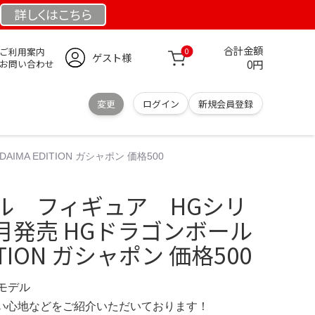
詳しくは
こちら
合計金額
ご利用案内
0
ゲスト様
0円
お問い合わせ
変更
ログイン
新規会員登録
MA EDITION ガシャポン 価格500
ル フィギュア HGシリ
年7月発売 HGドラゴンボール
DITION ガシャポン 価格500
定モデル
の使い心地などをご紹介いただいております！