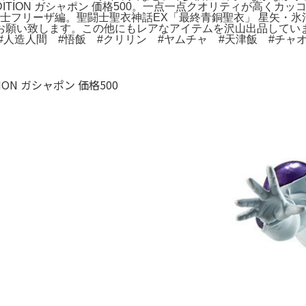
A EDITION ガシャポン 価格500。一点一点クオリティが高
戦士フリーザ編。聖闘士聖衣神話EX「最終青銅聖衣」 星矢・
願い致します。この他にもレアなアイテムを沢山出品していま
#人造人間 #悟飯 #クリリン #ヤムチャ #天津飯 #チャ