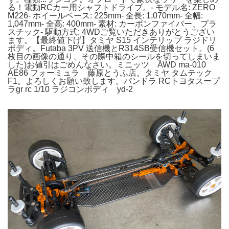
る！電動RCカー用シャフトドライブ。- モデル名: ZERO
M226- ホイールベース: 225mm- 全長: 1,070mm- 全幅:
1,047mm- 全高: 400mm- 素材: カーボンファイバー、プラ
スチック- 駆動方式: 4WDご覧いただきありがとうござい
ます。【最終値下げ】タミヤ S15 インテリップ ラジドリ
ボディ。Futaba 3PV 送信機とR314SB受信機セット。(6
枚目の画像の通り、その際中箱のシールを切ってしまいま
した)お値引はごめんなさい。ミニッツ AWD ma-010
AE86 フォーミュラ 藤原とうふ店。タミヤ タムテック
F1。よろしくお願い致します。パンドラ RCトヨタスープ
ラgr rc 1/10 ラジコンボディ yd-2