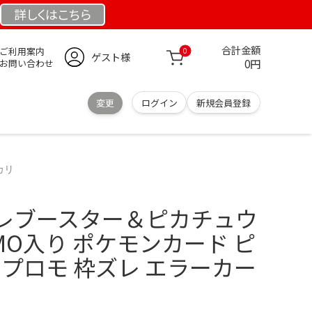
詳しくは
こちら
合計金額
ご利用案内
0
ゲスト様
0円
お問い合わせ
変更
ログイン
新規会員登録
カリ
レブースター＆ピカチュウ
OMO入り ポケモンカード ピ
 プロモ 枠ズレ エラーカー