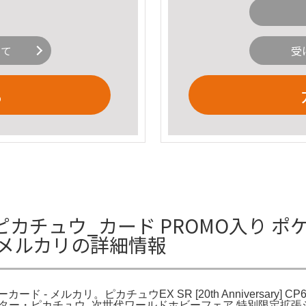
いて
受
る
チュウ_カード PROMO入り ポ
- メルカリの詳細情報
- メルカリ。ピカチュウEX SR [20th Anniversary] CP
ター・ピカチュウ_次世代ワールドホビーフェア 特別限定拡張シート カ