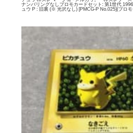
ナンバリングなしプロモカードセット: 第1世代 19
ュウ P : 旧裏 (※ 光沢なし) [PMCG-P No.025]