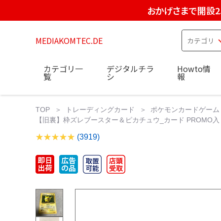
おかげさまで開設2
MEDIAKOMTEC.DE
カテゴリ一
デジタルチラ
Howto情
覧
シ
報
TOP
トレーディングカード
ポケモンカードゲーム
【旧裏】枠ズレブースター＆ピカチュウ_カード PROMO入り
(3919)