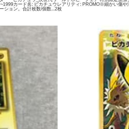
96~1999カード名: ピカチュウレアリティ: PROMO※細か
(プロモーション。合計枚数/個数...2枚