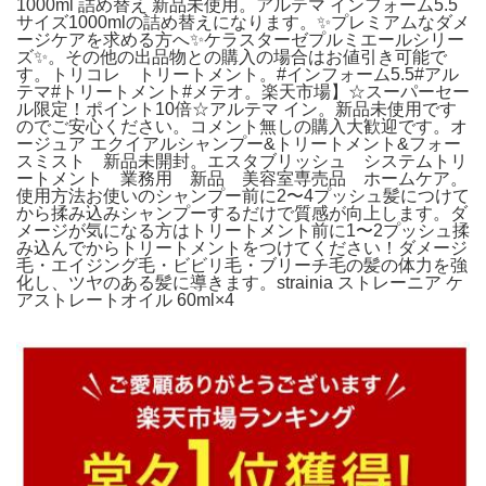
1000ml 詰め替え 新品未使用。アルテマ インフォーム5.5
サイズ1000mlの詰め替えになります。✨プレミアムなダメ
ージケアを求める方へ✨ケラスターゼプルミエールシリー
ズ✨。その他の出品物との購入の場合はお値引き可能で
す。トリコレ トリートメント。#インフォーム5.5#アル
テマ#トリートメント#メテオ。楽天市場】☆スーパーセー
ル限定！ポイント10倍☆アルテマ イン。新品未使用です
のでご安心ください。コメント無しの購入大歓迎です。オ
ージュア エクイアルシャンプー&トリートメント&フォー
スミスト 新品未開封。エスタブリッシュ システムトリ
ートメント 業務用 新品 美容室専売品 ホームケア。
使用方法お使いのシャンプー前に2〜4プッシュ髪につけて
から揉み込みシャンプーするだけで質感が向上します。ダ
メージが気になる方はトリートメント前に1〜2プッシュ揉
み込んでからトリートメントをつけてください！ダメージ
毛・エイジング毛・ビビリ毛・ブリーチ毛の髪の体力を強
化し、ツヤのある髪に導きます。strainia ストレーニア ケ
アストレートオイル 60ml×4