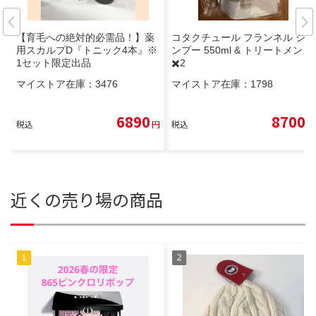
【育毛への絶対的必需品！】薬
コタクチュール フランネル シャ
用スカルプD『トニック4本』※
ンプー 550ml & トリートメン
1セット限定出品
✖️2
マイストア在庫：
3476
マイストア在庫：
1798
6890
8700
税込
円
税込
円
近くの売り場の商品