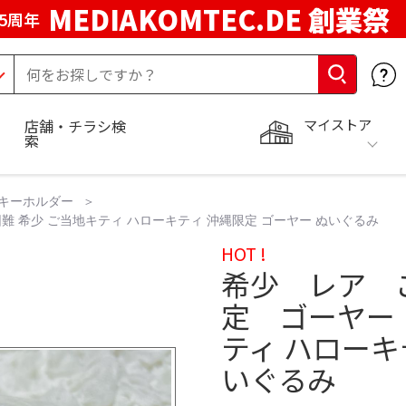
MEDIAKOMTEC.DE 創業祭
5周年
マイストア
店舗・チラシ検
索
キーホルダー
 希少 ご当地キティ ハローキティ 沖縄限定 ゴーヤー ぬいぐるみ
HOT !
希少 レア 
定 ゴーヤー
ティ ハローキ
いぐるみ