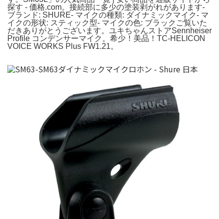
探す - 価格.com。接続部に多少の塗装剥がれがあります-
ブランド: SHURE- マイクの種類: ダイナミックマイク- マ
イクの形状: スティック型- マイクの色: ブラックご覧いた
だきありがとうございます。ユキちゃんストアSennheiser
Profile コンデンサーマイク。希少！美品！TC-HELICON
VOICE WORKS Plus FW1.21。