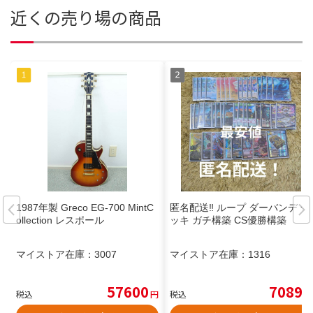
近くの売り場の商品
1987年製 Greco EG-700 MintC
匿名配送‼️ ループ ダーバンデ デ
ollection レスポール
ッキ ガチ構築 CS優勝構築
マイストア在庫：
3007
マイストア在庫：
1316
57600
7089
税込
円
税込
円