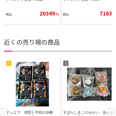
20349
7163
税込
円
税込
円
近くの売り場の商品
デュエマ 理想と平和の決断
すばらしきこのせかい 缶バッ