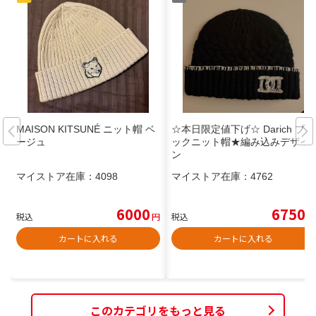
MAISON KITSUNÉ ニット帽 ベ
☆本日限定値下げ☆ Darich ブラ
ージュ
ックニット帽★編み込みデザイ
ン
マイストア在庫：
4098
マイストア在庫：
4762
6000
6750
税込
円
税込
円
カートに入れる
カートに入れる
このカテゴリをもっと見る