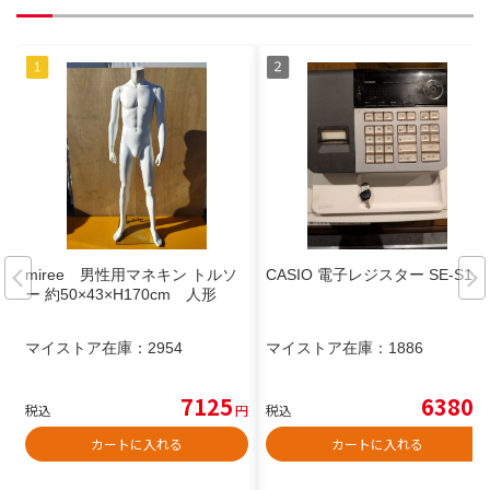
miree 男性用マネキン トルソ
CASIO 電子レジスター SE-S10
ー 約50×43×H170cm 人形
マイストア在庫：
2954
マイストア在庫：
1886
7125
6380
税込
円
税込
円
カートに入れる
カートに入れる