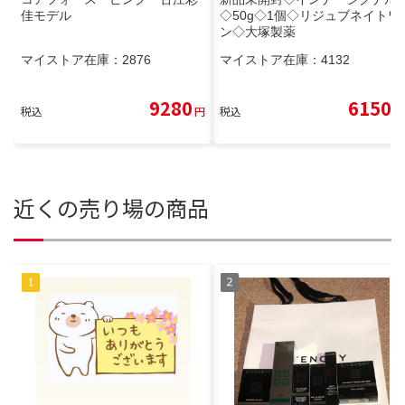
佳モデル
◇50g◇1個◇リジュブネイトワ
ン◇大塚製薬
マイストア在庫：
2876
マイストア在庫：
4132
9280
6150
税込
円
税込
円
近くの売り場の商品