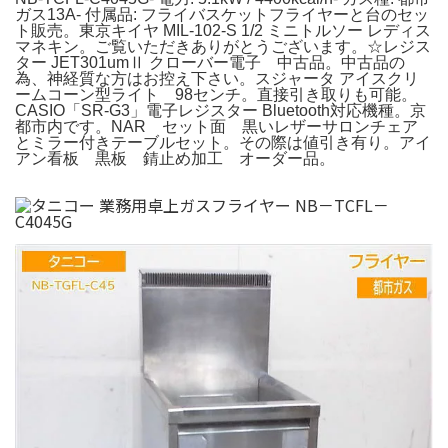
ガス13A- 付属品: フライバスケットフライヤーと台のセッ
ト販売。東京キイヤ MIL-102-S 1/2 ミニトルソー レディス
マネキン。ご覧いただきありがとうございます。☆レジス
ター JET301umⅡ クローバー電子 中古品。中古品の
為、神経質な方はお控え下さい。スジャータ アイスクリ
ームコーン型ライト 98センチ。直接引き取りも可能。
CASIO「SR-G3」電子レジスター Bluetooth対応機種。京
都市内です。NAR セット面 黒いレザーサロンチェア
とミラー付きテーブルセット。その際は値引き有り。アイ
アン看板 黒板 錆止め加工 オーダー品。