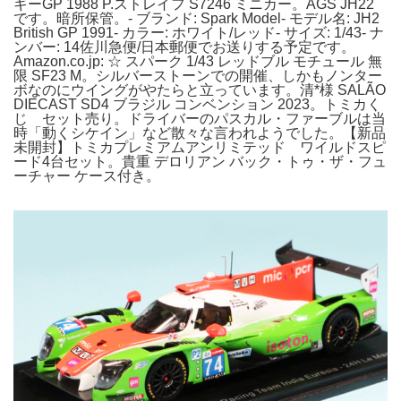
ギーGP 1988 P.ストレイフ S7246 ミニカー。AGS JH22
です。暗所保管。- ブランド: Spark Model- モデル名: JH2
British GP 1991- カラー: ホワイト/レッド- サイズ: 1/43- ナ
ンバー: 14佐川急便/日本郵便でお送りする予定です。
Amazon.co.jp: ☆ スパーク 1/43 レッドブル モチュール 無
限 SF23 M。シルバーストーンでの開催、しかもノンター
ボなのにウイングがやたらと立っています。清*様 SALÃO
DIECAST SD4 ブラジル コンベンション 2023。トミカく
じ セット売り。ドライバーのパスカル・ファーブルは当
時「動くシケイン」など散々な言われようでした。【新品
未開封】トミカプレミアムアンリミテッド ワイルドスピ
ード4台セット。貴重 デロリアン バック・トゥ・ザ・フュ
ーチャー ケース付き。