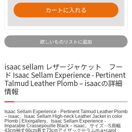
カートに入れる
欲しいものリストに追加
isaac sellam レザージャケット フー
ド Isaac Sellam Experience - Pertinent
Talmud Leather Plomb – isaacの詳細
情報
Isaac Sellam Experience - Pertinent Talmud Leather Plomb
– isaac。Isaac Sellam High-neck Leather Jacket in color
Plomb | Elixirgallery。Isaac Sellam Experience -
Imparable Crassepouille Black – isaac。サイズ···S肩幅
43cm袖丈66cm着丈73cmアイザックセラムm.a+carol