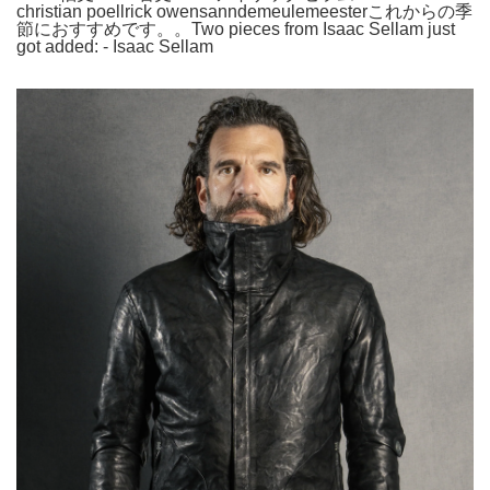
christian poellrick owensanndemeulemeesterこれからの季
節におすすめです。。Two pieces from Isaac Sellam just
got added: - Isaac Sellam