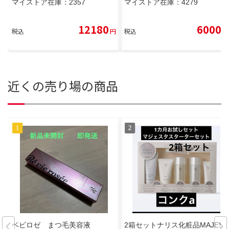
マイストア在庫：
2357
マイストア在庫：
4279
12180
6000
税込
円
税込
円
近くの売り場の商品
ベビロゼ まつ毛美容液
2箱セットナリス化粧品MAJEST