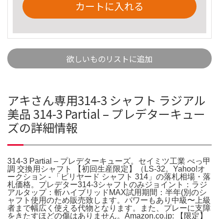
カートに入れる
欲しいものリストに追加
アキさん専用314-3 シャフト ラジアル
美品 314-3 Partial – プレデターキュー
ズの詳細情報
314-3 Partial – プレデターキューズ。セイミツ工業 べっ甲
調 交換用シャフト 【初回生産限定】（LS-32。Yahoo!オ
ークション - 「ビリヤード シャフト 314」の落札相場・落
札価格。プレデター314-3シャフトのみジョイント：ラジ
アルタップ：斬ハイブリッドMAX試用期間：半年(別のシ
ャフト使用のため販売致します。パワーもあり中級〜上級
者まで幅広く使える代物となります。また、プレーに支障
をきたすほどの傷はありません。Amazon.co.jp: 【限定】