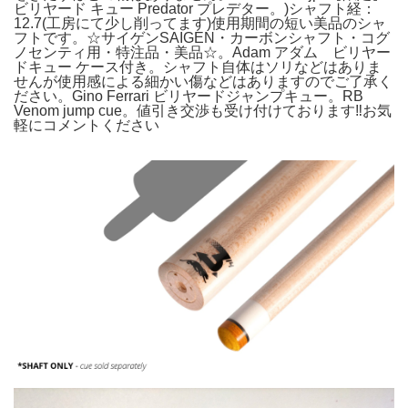
ビリヤード キュー Predator プレデター。)シャフト経：
12.7(工房にて少し削ってます)使用期間の短い美品のシャ
フトです。☆サイゲンSAIGEN・カーボンシャフト・コグ
ノセンティ用・特注品・美品☆。Adam アダム ビリヤー
ドキュー ケース付き。シャフト自体はソリなどはありま
せんが使用感による細かい傷などはありますのでご了承く
ださい。Gino Ferrari ビリヤードジャンプキュー。RB
Venom jump cue。値引き交渉も受け付けております‼️お気
軽にコメントください