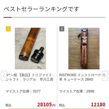
ベストセラーランキングです
マ*ン様 【新品】トリファイド
INSTROKE インストローク 本
シャフト ラジアル 早川工房
革 キューケース 2B4S
マイストア在庫：
3377
マイストア在庫：
2998
28105
12180
税込
円
税込
円