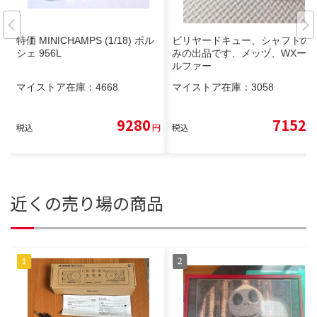
特価 MINICHAMPS (1/18) ポル
ビリヤードキュー、シャフトの
シェ 956L
みの出品です、メッヅ、WXーア
ルファー
マイストア在庫：
4668
マイストア在庫：
3058
9280
7152
税込
円
税込
円
近くの売り場の商品