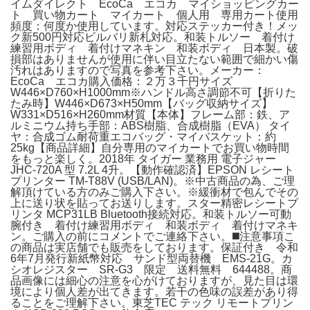
イムダイレクト EcoCa エコカ マイショッピングカー
ト 買い物カート マイカート 個人用 専用カート使用
頻度：何度か使用しています。対応ステッカー付き！メッ
ク新500円対応ビルバリ新札対応。和装トルソー 着付け
練習用ボディ 着付けマネキン 和装ボディ 日本製。破
損部はありませんが使用に伴い目立たない範囲で細かい傷
汚れはありますので写真を参考下さい。メーカー：
EcoCa エコカ購入価格：２万３千円サイズ
W446×D760×H1000mm※ハンドル高さ調節不可【折りた
たみ時】W446×D673×H50mm【バッグ収納サイズ】
W331×D516×H260mm材質【本体】フレーム部：鉄、ア
ルミニウム持ち手部：ABS樹脂、合成樹脂（EVA） タイ
ヤ：合成ゴム耐荷重エコバッグ・マイバスケット：約
25kg【商品詳細】自分専用のマイカートでお買い物時間
をもっと楽しく。2018年 タイガー 業務用 電子ジャー
JHC-720A 型 7.2L 4升。【動作確認済】EPSON レシート
プリンター TM-T88V (USB/LAN)。※中古商品の為、ご理
解頂けている方のみご購入下さい。※緩衝材で包んでその
上に送り状を貼ってお送りします。スター精密レシートプ
リンタ MCP31LB Bluetooth接続対応。和装トルソー可動
腕付き 着付け練習用ボディ 和装ボディ 着付けマネキ
ン。ご購入の前にコメントでご連絡下さい。◼️注意事項こ
の商品は実店舗でも販売をしております。保証付き 令和
6年7月発行新紙幣対応 サンド型両替機 EMS-21G。カ
シオレジスター SR-G3 限定 送料無料 644488。商
品画像には細心の注意を心がけておりますが、見た目は環
境により個人差が出てきます。若干の色味の誤差があり得
ることをご理解下さい。東芝TEC テック リモートプリン