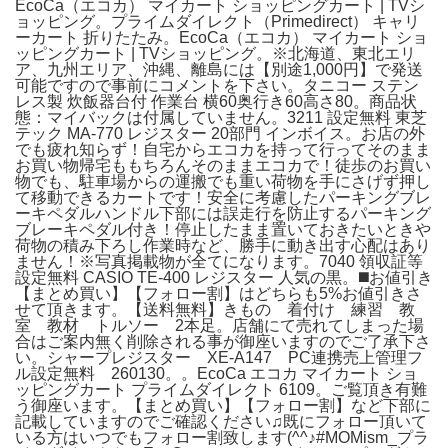
EcoCa（エコカ） マイカート ショッピングカート | TVシ
ョッピング。プライムダイレクト（Primedirect） キャリ
ーカート 折りたたみ。EcoCa（エコカ） マイカート ショ
ッピングカート | TVショッピング。※北海道、東北エリ
ア、九州エリア、沖縄、離島には【別途1,000円】で発送
可能ですので事前にコメントを下さい。タニコー ステン
レス製 炊飯器台付 作業台 横60奥行き60高さ80。商品状
態：マイバックは付属していません。3211 設定無料 東芝
テック MA-770 レジスター 20部門 インボイス。お店の外
でも疲れ知らず！自宅からエコカを持って行ってそのまま
お買い物帰宅ももちろんそのままエコカで！徒歩のお買い
物でも、駐車場からの運搬でも重い荷物を手にさげず押し
て移動できるカートです！安全に考慮したパーキングブレ
ーキペダルハンドル下部には誤走行を防止するパーキング
ブレーキペダル付き！停止したまま置いておきたいときや
荷物の積み下ろし作業時など、勝手に動き出す心配はあり
ません！※写真掲載物が全てになります。7040 領収証等
設定無料 CASIO TE-400 レジスター 人気の黒。◼️お値引き
【まとめ買い】【フォロー割】はどちらも5%お値引きさ
せて頂きます。【送料無料】きもの 着付け 練習 教
室 教材 トルソー 2本足。店舗にて売れてしまった場
合はご案内無く削除される事が御座いますのでご了承下さ
い。シャープレジスター XE-A147 PC連携売上管理フ
ル設定無料 260130。。EcoCa エコカ マイカート ショ
ッピングカート プライムダイレクト 6109。ご覧頂き有難
う御座います。【まとめ買い】【フォロー割】など下部に
記載していますのでご確認ください♫既にフォロー頂いて
いる方はいつでもフォロー割致します(^^♪#MOMism_プラ