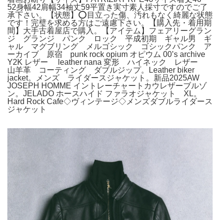
52身幅42肩幅34袖丈59平置き実寸素人採寸ですのでご了
承下さい。【状態】⭕️目立った傷、汚れもなく綺麗な状態
です！完璧を求める方はご遠慮下さい。【購入先・着用期
間】大手古着屋店で購入。【アイテム】フェアリーグラン
ジ グランジ パンク ロック 平成初期 ギャル男 ギ
ャル マグブリング メルゴシック ゴシックパンク ア
ーカイブ 原宿 punk rock opium オピウム 00’s archive
Y2K レザー leather nana 変形 ハイネック レザー
山羊革 コーティング ダブルジップ。Leather biker
jacket。メンズ ライダースジャケット。新品2025AW
JOSEPH HOMME イントレーチャートカウレザーブルゾ
ン。JELADO ホースハイド ファラオジャケット XL。
Hard Rock Cafe◇ヴィンテージ◇メンズダブルライダース
ジャケット