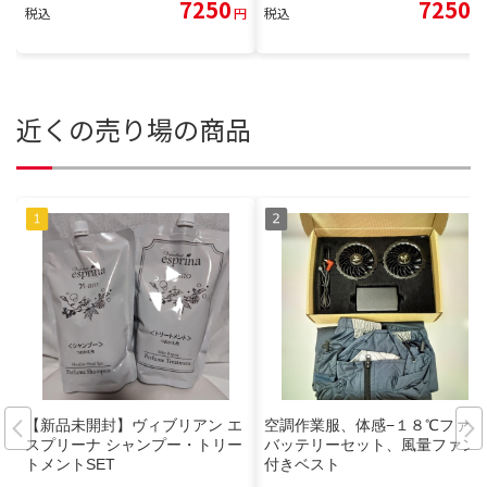
7250
7250
税込
円
税込
円
近くの売り場の商品
【新品未開封】ヴィブリアン エ
空調作業服、体感−１８℃ファン
スプリーナ シャンプー・トリー
バッテリーセット、風量ファン
トメントSET
付きベスト