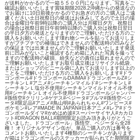
が送料がかかるので一箱５５００円になります。写真をご
確認お願いいたします賞味期限2028.2沖縄からの発送なの
でお届けに10日前後かかるのでお急ぎの方のご購入はご遠
慮ください土日祝祭日の発送はお休みしてるので土日の場
合は金曜日午前9時以降のご購入分は月曜日夕方、祝祭日
の場合は祝祭日前日午前9時以降のご購入分は祝祭日翌日
の平日夕方の発送となりますのでご理解いただける方のご
購入をお願いいたします壊れ物シールを貼ってお送りしま
すがプチプチでの補強はできませんので配送時の凹みなど
の保証までは出来ませんのでご理解お願いいたします発送
前に凹みがないこと確認するため箱に入れた写真を撮って
ますので配送時の破損、紛失などの責任は取れませんので
ご理解お願いいたしますお取引成立後はリサイクル紙袋、
またはショップのビニール袋に入れてお送りします以上の
ことをご理解いただける方のご購入をお願いします#ドラ
ゴンボール#ドラゴンボールDAIMA#ドラゴンボールZ#シ
ーチキンＬ#アニメ#シーチキンマイルド#シーチキンＬ#
シーチキンＬ塩分不使用#シーチキンマイルドオイル不使
用#シーチキンＬオイル不使用#ドラゴンボールジャンパー
#孫悟空#クリリン#ゲデス#ベジータ#ブルマ#孫悟空ベジ
ータ#限定品#アニメ#鳥山明#あられちゃん#ワンピース#
ポケモン#レア#MADE IN JAPAN#日本アニメ#レア#ドラ
ゴンボールダイマ#かめはめ波#スーパーサイヤ人#カカロ
ット#DRAGON BALL#期間限定お読み頂きありがとうご
ざいました。ドラゴンボール」孫悟空、ベジータら全28
種！ オリジナルデザイン缶が。単品ご購入の方は番号を
コメントお願いいたします4種類のシーチキンがあります
が箱はドラゴンボールのステッカーが貼られてた期間限定