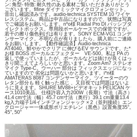
ン: 角型- 特徴: 耐久性のある素材ご覧いただきありがとう
ございます。fifine ダイナミックマイクロフォンセット。
音出し確認済みです。audio-technica SYSTEM 10 ワイヤ
レスシステム。商品は中古品になりますので、状態は写真
でご確認をお願いします。n*o様 Radial Pro DI パッシブダ
イレクトボックス。専用段ボールケースでの保管ですが、
若干の擦り傷色剥げは有ります。SONY ECM-VG1 コンデ
ンサーマイク。不明な点が有りましたら、購入前にご連絡
をお願いします。【動作確認済】Audio-technica
AT4040。鮮やかでクリア に伸びるEV サウンドです。た*
お様 BOSS ボーカルエフェクター VE-500。私は PA の
返しで使っていましたが、ボーカルなどは抜けが良くはっ
きり聞こえてよろしいかと思います。Zoom Am7 ステレオ
マイク Type-C。ウーハー 部分は フィックスエッジになっ
ていますので 劣化は問題ないかと思います。i*n様
AMATERAS 8087 コンデンサーマイク。ツイーターのウ
レタン部分も 軽く触った感じ 、又目視では問題はないよ
うに見えます。SHURE MV88+ビデオキットPELICAN ケ
ース1010美品。 仕様許容入力200W（長期）寸法（高さ）
41.4 cm寸法（幅）45.7 cm寸法（奥行）39.1 cm重量13.4
kg入力端子1/4インチフォンジャック × 2（並列接続）エン
クロージャー一体成形ポリエチレン（黒色）設置角度35°,
45°, 50°