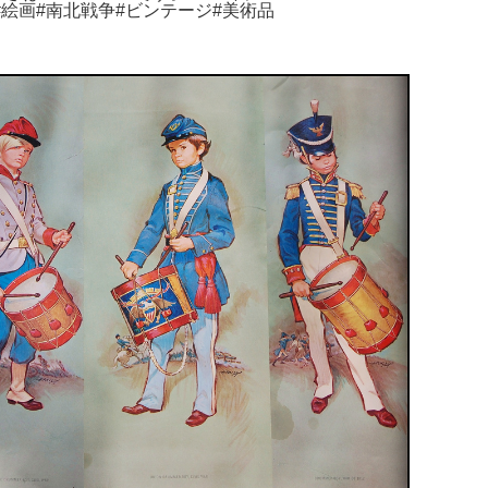
スター#絵画#南北戦争#ビンテージ#美術品