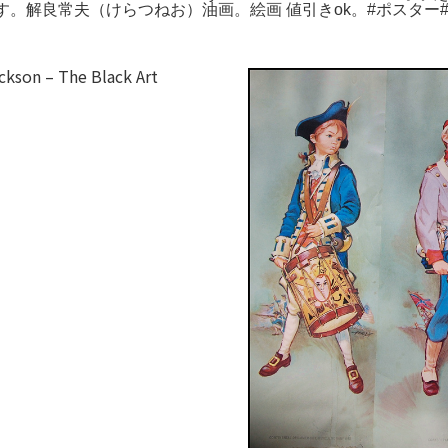
)で購入した品です。解良常夫（けらつねお）油画。絵画 値引きok。#ポ