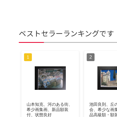
ベストセラーランキングです
山本知克、河のある街、
池田良則、丘
希少画集画、新品額装
会、希少な画
付、状態良好
品高級額・額