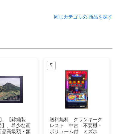
同じカテゴリの 商品を探す
朗、【錦繍装
送料無料 クランキーク
岳】、希少な画
レスト 中古 不要機・
新品高級額・額
ボリューム付 ミズホ