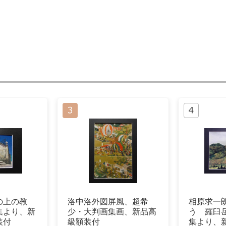
の上の教
洛中洛外図屏風、超希
相原求一
集より、新
少・大判画集画、新品高
う 羅臼
装付
級額装付
集より、