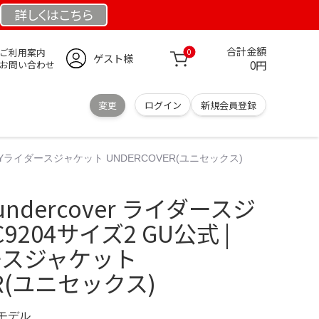
詳しくは
こちら
合計金額
ご利用案内
0
ゲスト様
0円
お問い合わせ
変更
ログイン
新規会員登録
WAYライダースジャケット UNDERCOVER(ユニセックス)
dercover ライダースジ
9204サイズ2 GU公式 |
ースジャケット
ER(ユニセックス)
定モデル