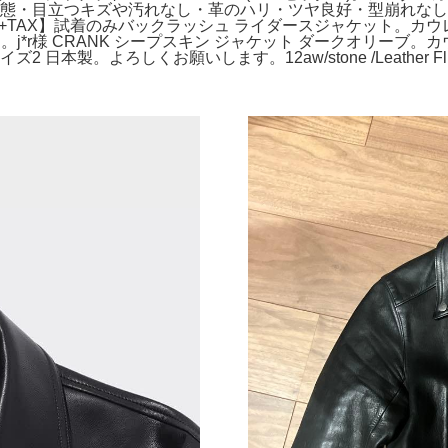
グレー。状態・目立つキズや汚れなし・革のハリ・ツヤ良好・型崩れ
0+TAX】試着のみバックラッシュ ライダースジャケット。カ
サイズ2です。j*r様 CRANK シープスキン ジャケット ダーク
日本製。よろしくお願いします。12aw/stone /Leather Fligh