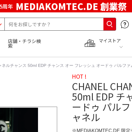
MEDIAKOMTEC.DE 創業祭
5周年
マイストア
店舗・チラシ検
索
シャネルチャンス 50ml EDP チャンス オー フレッシュ オードゥ パルファム - 
HOT !
CHANEL C
50ml EDP
ードゥ パルファム 
ャネル
※MEDIAKOMTEC.DE 限