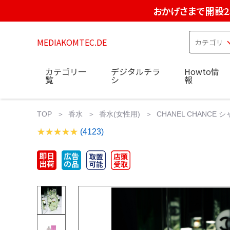
おかげさまで開設2
MEDIAKOMTEC.DE
カテゴリ一
デジタルチラ
Howto情
覧
シ
報
TOP
香水
香水(女性用)
CHANEL CHANCE 
(4123)