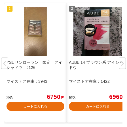
YSL サンローラン 限定 アイ
AUBE 14 ブラウン系 アイシャ
シャドウ #126
ドウ
マイストア在庫：
3943
マイストア在庫：
1422
6750
6960
税込
円
税込
円
カートに入れる
カートに入れる