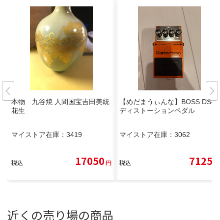
本物 九谷焼 人間国宝吉田美統
【めだまうぃんな】BOSS DS-1
花生
ディストーションペダル
マイストア在庫：
3419
マイストア在庫：
3062
17050
7125
税込
円
税込
円
近くの売り場の商品