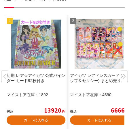
初期 レア‪☆アイカツ 公式バイン
アイカツ レアドレスカード (ポ
ダー カード92枚付き
ップ＆セクシー) まとめ売り
マイストア在庫：
1892
マイストア在庫：
4690
13920
6666
税込
円
税込
円
カートに入れる
カートに入れる