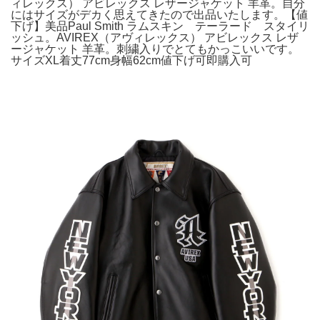
ィレックス） アビレックス レザージャケット 羊革。自分
にはサイズがデカく思えてきたので出品いたします。【値
下げ】美品Paul Smith ラムスキン テーラード スタイリ
ッシュ。AVIREX（アヴィレックス） アビレックス レザ
ージャケット 羊革。刺繍入りでとてもかっこいいです。
サイズXL着丈77cm身幅62cm値下げ可即購入可