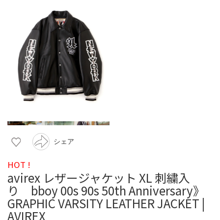
シェア
HOT !
avirex レザージャケット XL 刺繍入
り bboy 00s 90s 50th Anniversary》
GRAPHIC VARSITY LEATHER JACKET |
AVIREX