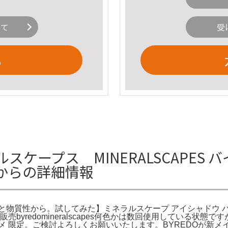
いて
受
る
ルスケープス MINERALSCAPE
からの詳細情報
と物質性から。試してみた】ミネラルスケープ アイシャドウ パ
売byredomineralscapes何色かは数回使用している
スメ 限定。ご検討よろしくお願いいたします。BYREDOが新メイ