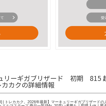
いて
受
る
リーギガブリザード 初期 815
| トレカカクの詳細情報
10] | トレカカク。2026年最新】マーキュリーギガブリザード
ュエルマスターズ 商品一覧#My_20早い者勝ち！即購入ok！