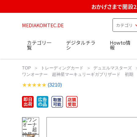
おかげさまで開設2
MEDIAKOMTEC.DE
カテゴリ一
デジタルチラ
Howto情
覧
シ
報
TOP
トレーディングカード
デュエルマスターズ
ワンオーナー 超神星マーキュリーギガブリザード 初期 815 
(3210)