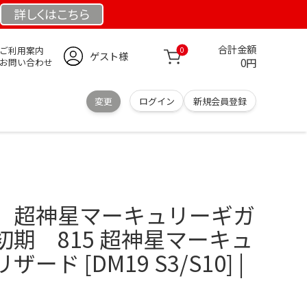
詳しくは
こちら
合計金額
ご利用案内
0
ゲスト様
0円
お問い合わせ
変更
ログイン
新規会員登録
ク
 超神星マーキュリーギガ
期 815 超神星マーキュ
ド [DM19 S3/S10] |