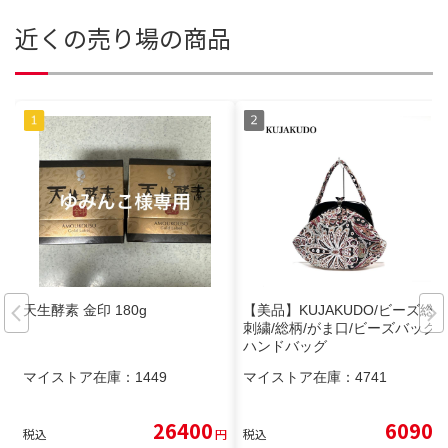
近くの売り場の商品
天生酵素 金印 180g
【美品】KUJAKUDO/ビーズ総
刺繍/総柄/がま口/ビーズバッグ
ハンドバッグ
マイストア在庫：
1449
マイストア在庫：
4741
26400
6090
税込
円
税込
円