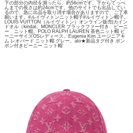
下の部分の内径を測ったら、約56cmです。下からてっぺ
んまでの長さは約24cmです。他のサイトでも出品してい
るので、急に出品を取り消す場合がありますので、ご了承
願います。#ルイヴィトンニット帽子#ルイヴィトン帽子。
LOUIS VUITTON（ルイヴィトン）オンライン販売|カイン
ドオル（kindal。MONCLER ブラックファー付き ビーニ
ー ニット帽。POLO RALPH LAUREN 茶色ニット帽 ビ
ーニーサイズOSレディース。Eugenia Kim ユージニアキ
ム レオパード ニット帽 グレー。alo★新品タグ付き ポン
ポン付きビーニー ニット帽