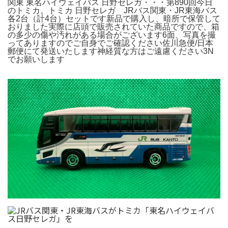
関東 東名ハイウェイバス 日野セレガ・・・第890回今日
のトミカ。トミカ 日野セレガ JRバス関東・JR東海バス
各2台（計4台）セットです新品で購入し、暗所で保管して
おりました実際に店頭で販売されていた商品ですので、箱
の多少の傷や汚れがある場合がございます6面、写真を撮
ってありますのでご自身でご確認ください佐川急便/日本
郵便にて発送いたします神経質な方はご遠慮ください3N
でお願いします