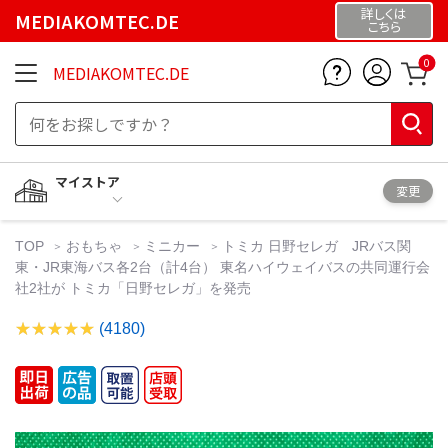
詳しくは
MEDIAKOMTEC.DE
こちら
0
MEDIAKOMTEC.DE
マイストア
変更
TOP
おもちゃ
ミニカー
トミカ 日野セレガ JRバス関
東・JR東海バス各2台（計4台） 東名ハイウェイバスの共同運行会
社2社が トミカ「日野セレガ」を発売
(4180)