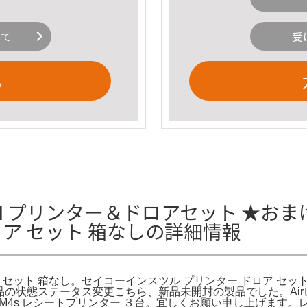
いて
受
る
II プリンター＆ドロアセット ★おまけ付
ロア セット 箱なしの詳細情報
ロア セット 箱なし。セイコーインスツル プリンター ドロア セッ
商品の状態ステータス変更こちら、新品未開封の製品でした。Air
s レシートプリンター ３台。宜しくお願い申し上げます。レジ 