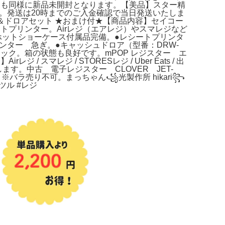
こちらも同様に新品未開封となります。【美品】スター精
スター。発送は20時までのご入金確認で当日発送いたしま
ンター＆ドロアセット ★おまけ付★【商品内容】セイコー
シートプリンター。Airレジ（エアレジ）やスマレジなど
務用ホットショーケース付属品完備。●レシートプリンタ
ジカウンター 急ぎ。●キャッシュドロア（型番：DRW-
ック。箱の状態も良好です。mPOP レジスター エ
レジ / STORESレジ / Uber Eats / 出
す。中古 電子レジスター CLOVER JET-
※バラ売り不可。まっちゃん꧁光製作所 hikari꧂
ツル #レジ