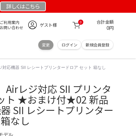
詳しくは
こちら
合計金額
ご利用案内
0
ゲスト様
0円
お問い合わせ
変更
ログイン
新規会員登録
レジ対応機器 SII レシートプリンタードロア セット 箱なし
irレジ対応 SII プリンタ
ト ★おまけ付★02 新品
機器 SII レシートプリンター
 箱なし
定モデル