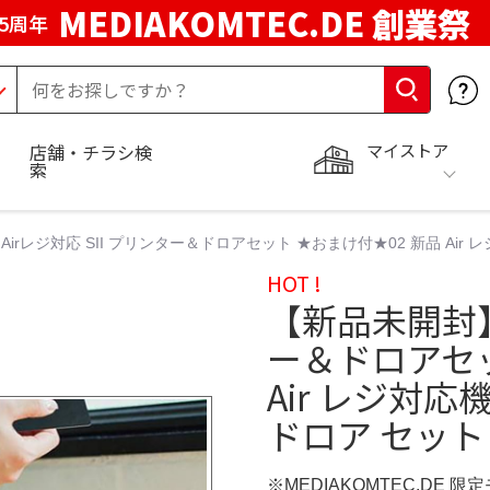
MEDIAKOMTEC.DE 創業祭
5周年
マイストア
店舗・チラシ検
索
irレジ対応 SII プリンター＆ドロアセット ★おまけ付★02 新品 Air 
HOT !
【新品未開封】A
ー＆ドロアセッ
Air レジ対応
ドロア セット
※MEDIAKOMTEC.DE 限