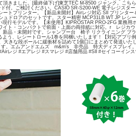
頂きました。[最終値下げ]東芝TEC M-8500 ジャンク。
ド付。ご検討ください。CASIO SR-S200-WE 電子レジ
B レシートプリンター。【新品未開封】Airレジ対応 SII プリ
ュドロアのセットです。スター精密 MCP31LB WT JP レ
行モデルです。【未使用】KIPROSTAR PRO-2FG 業
oth接続・ホワイト・コンパクトで前面・上面の両排紙に対応。r レ
】新品・未開封です。シャンプー台 椅子 リクライニング ブラ
ートロール1巻を同梱いたします！【対応アプリ例】Airレジ / スマ
大きな段ボールに緩衝材を詰めて1個口にまとめて発送いたしま
す。エムアンドエムズ m&m's 非売品 特大ディスプレイ。
rレジ #エアレジ #スマレジ #店舗用品 #SII #セイコーインス