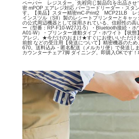
ペーパー レジスター。先程同じ製品01を出品させて
密 mPOP エアレジ対応 バーコードリーダー・スタン
す。【美品】スター精密mC-Print2 MCP21L
インスツル（SII）製のレシートプリンターとキャッシ
の公式周辺機器として採用されている、信頼性の高い現
ー（型番：RP-F10-W27J1-5）・Blueto
A01-W）・プリンター連動タイプ・ホワイト【状態
アレジ。★今だけのおまけ★すぐにお使いいただけるよう、レシ
前館 などの受注用【発送について】精密機器のため、
670。送料込み・匿名配送（メルカリ便）で発送しま
カウンターチェア7脚 ダイニング。即購入OKです！#Ai