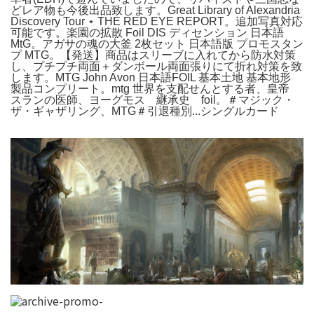
どレア物も今後出品致します。Great Library of Alexandria
Discovery Tour ⋆ THE RED EYE REPORT。追加写真対応
可能です。楽園の拡散 Foil DIS ディセンション 日本語
MtG。アガサの魂の大釜 2枚セット 日本語版 プロモスタン
プ MTG。【発送】商品はスリーブに入れてから防水対策
し、プチプチ両面＋ダンボール両面張りにて折れ対策を致
します。MTG John Avon 日本語FOIL 基本土地 基本地形
製品コンプリート。mtg 世界を支配せんとする者、皇帝
スランの医師、ヨーグモス 継承史 foil。＃マジック・
ザ・ギャザリング、MTG＃引退種別...シングルカード