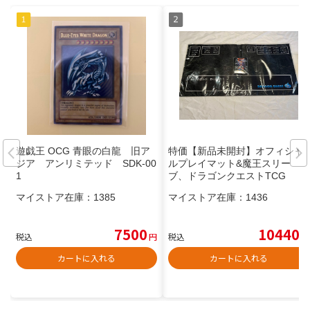
遊戯王 OCG 青眼の白龍 旧ア
特価【新品未開封】オフィシャ
ジア アンリミテッド SDK-00
ルプレイマット&魔王スリー
1
ブ、ドラゴンクエストTCG
マイストア在庫：
1385
マイストア在庫：
1436
7500
10440
税込
円
税込
円
カートに入れる
カートに入れる