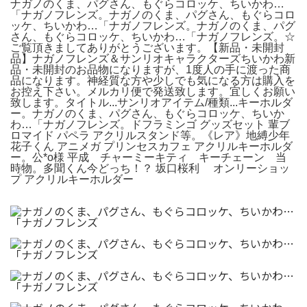
ナガノのくま、パグさん、もぐらコロッケ、ちいかわ…
「ナガノフレンズ。ナガノのくま、パグさん、もぐらコロ
ッケ、ちいかわ…「ナガノフレンズ。ナガノのくま、パグ
さん、もぐらコロッケ、ちいかわ…「ナガノフレンズ。☆
ご覧頂きましてありがとうございます。【新品・未開封
品】ナガノフレンズ＆サンリオキャラクターズちいかわ新
品・未開封のお品物になりますが、1度人の手に渡った商
品になります。神経質な方や少しでも気になる方は購入を
お控え下さい。メルカリ便で発送致します。宜しくお願い
致します。タイトル...サンリオアイテム/種類...キーホルダ
ー。ナガノのくま、パグさん、もぐらコロッケ、ちいか
わ…「ナガノフレンズ。ドフラミンゴ グッズセット 輩ブ
ロマイド パペラ アクリルスタンド等。《レア》地縛少年
花子くん アニメガ プリンセスカフェ アクリルキーホルダ
ー。公*o様 平成 チャーミーキティ キーチェーン 当
時物。多聞くん今どっち！？ 坂口桜利 オンリーショッ
プ アクリルキーホルダー