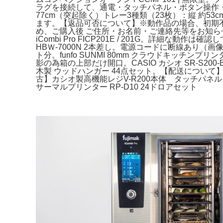
ラグを接続して、通電・タッチパネル・ボタン操作・庫
77cm（突起除く）トレー3種類（23枚）：縦 約
ます。【返品可否について】※動作品の場合、初期
め、ご購入後 ご住所・お名前・ご連絡先等をお知らせ
iCombi Pro FICP201E / 201G。詳細な動
HBＷ-7000N 2本差し。電源コードに断線あり
ト分。funfo SUNMI 80mm クラウドキッチン
影の為箱の上部だけ開口。CASIO カシオ SR-S2
木製 ウッドハンガー 44点セット。【配送について】
古】カシオ製高機能レジV-R200本体 タッチパネ
サーマルプリンター RP-D10 24ドロアセット