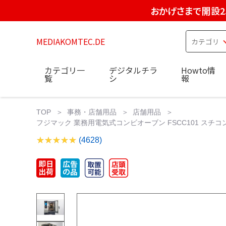
おかげさまで開設2
MEDIAKOMTEC.DE
カテゴリ一
デジタルチラ
Howto情
覧
シ
報
TOP
事務・店舗用品
店舗用品
フジマック 業務用電気式コンビオーブン FSCC101 スチコ
(4628)