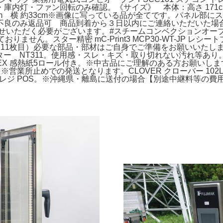
内灯・ファン回転のみ確認。《サイズ》 本体：高さ 171cm
53cm 横 約33cm※画像に写っている品が全てです。パネル
不良のみ返品可 商品到着から３日以内にご連絡いただいた場
いただく必要がございます。#スチームコンベクションオーブン#厨
作は確認しておりません。スター精密 mC-Print3 MCP30-WT-J
（画像11枚目）必要な部品・部材はご自身でご準備をお願いいた
プリンター NT311。使用感・スレ・キズ・取り切れない汚れ等あり
00-EX 感熱紙5ロール付き。※中古品にご理解のある方お願いしま
※営業所止めでの発送となります。CLOVER クローバー 102
ルレジ POS。※沖縄県・離島に送付の場合【別途中継料等の費