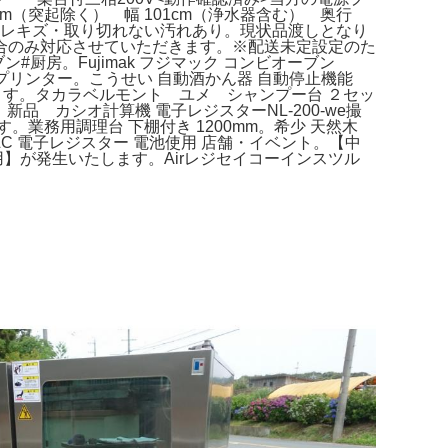
（突起除く） 幅 101cm（浄水器含む） 奥行
部にスレキズ・取り切れない汚れあり。現状品渡しとなり
合のみ対応させていただきます。※配送未定設定のた
房。Fujimak フジマック コンビオーブン
P レシートプリンター。こうせい 自動酒かん器 自動停止機能
します。タカラベルモント ユメ シャンプー台 ２セッ
。新品 カシオ計算機 電子レジスターNL-200-we撮
す。業務用調理台 下棚付き 1200mm。希少 天然木
LC 電子レジスター 電池使用 店舗・イベント。【中
用】が発生いたします。Airレジセイコーインスツル