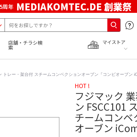
MEDIAKOMTEC.DE 創業祭
5周年
マイストア
店舗・チラシ検
索
ン トレー・架台付 スチームコンベクションオーブン『コンビオーブン iCom
HOT !
フジマック 
ン FSCC10
チームコンベ
オーブン iCom