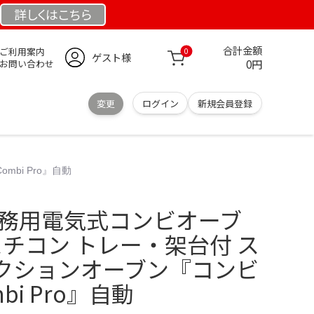
詳しくは
こちら
合計金額
ご利用案内
0
ゲスト様
0円
お問い合わせ
変更
ログイン
新規会員登録
bi Pro』自動
業務用電気式コンビオーブ
1 スチコン トレー・架台付 ス
クションオーブン『コンビ
bi Pro』自動