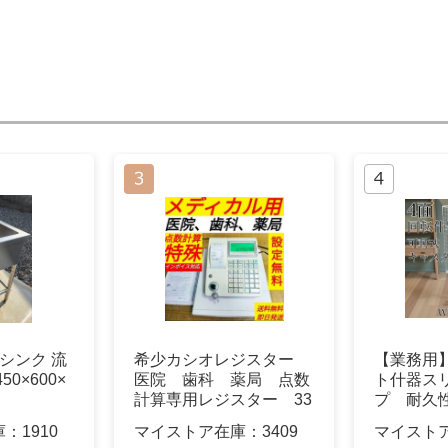
シンク 流
希少カシオレジスター
【業務用
0×600×
医院 歯科 薬局 点数
ト什器ス
計算専用レジスター 33
プ 耐久
3100
庫：
1910
マイストア在庫：
3409
マイスト