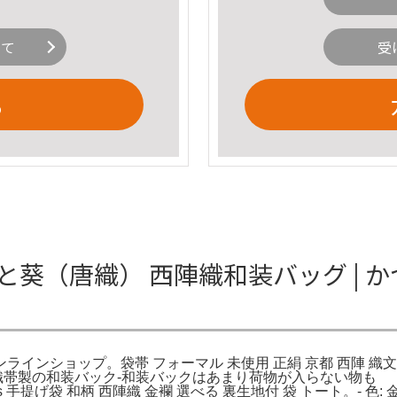
いて
受
る
と葵（唐織） 西陣織和装バッグ | 
ンラインショップ。袋帯 フォーマル 未使用 正絹 京都 西陣 織
唐織帯製の和装バック-和装バックはあまり荷物が入らない物
ss 手提げ袋 和柄 西陣織 金襴 選べる 裏生地付 袋 トート。-