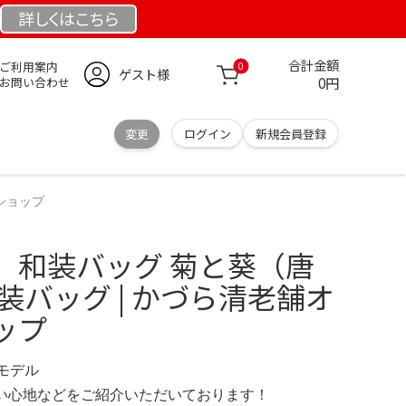
詳しくは
こちら
合計金額
ご利用案内
0
ゲスト様
0円
お問い合わせ
変更
ログイン
新規会員登録
ショップ
 和装バッグ 菊と葵（唐
装バッグ | かづら清老舗オ
ップ
定モデル
の使い心地などをご紹介いただいております！