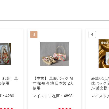
 和装 草
【中古】 草履バッグ M
豪華✨1点
未使用
寸 振袖 帯地 日本製 2人
休バッグ 
使用
か 菊文様
装用
庫：
4280
マイストア在庫：
4898
マイスト