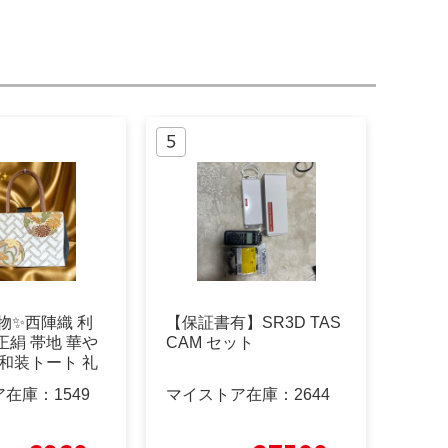
物✨西陣織 利
【保証書有】SR3D TAS
正絹 帯地 華や
CAM セット
 和装トート 礼
ア在庫：
1549
マイストア在庫：
2644