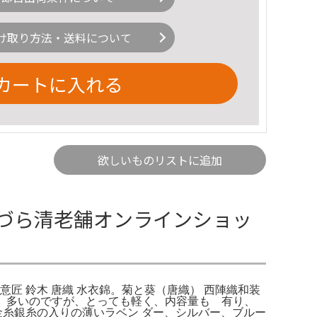
け取り方法・送料について
カートに入れる
欲しいものリストに追加
かづら清老舗オンラインショッ
文意匠 鈴木 唐織 水衣錦。菊と葵（唐織） 西陣織和装
も 多いのですが、とっても軽く、内容量も 有り、
 色: 金糸銀糸の入りの薄いラベン ダー、シルバー、ブルー