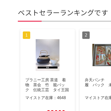
ベストセラーランキングです
プラニー工房 茶道 着
弁天パンチ
物 茶会 竹 籠バッ
履 バック 
ク 伝統工芸 タイ王国
御用達
マイストア在庫：
4648
マイストア在