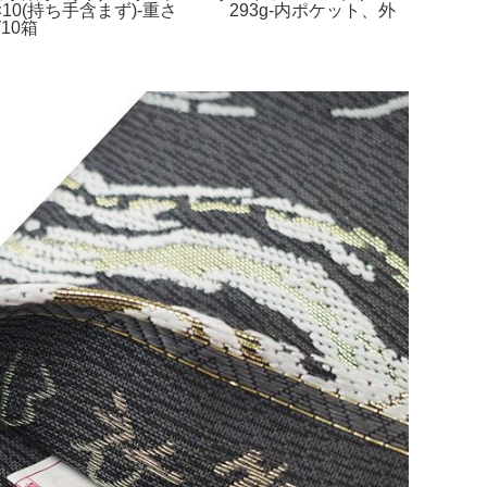
19×10(持ち手含まず)-重さ 293g-内ポケット、外
10箱