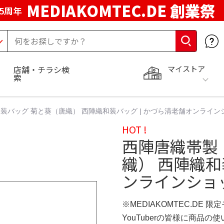
MEDIAKOMTEC.DE 創業祭
5周年
マイストア
店舗・チラシ検
索
装バッグ 菊と葵（唐織） 西陣織和装バッグ | かづら清老舗オンライン
HOT !
西陣唐織帯製
織） 西陣織和
ンラインショ
※MEDIAKOMTEC.DE 限
YouTuberの皆様に商品