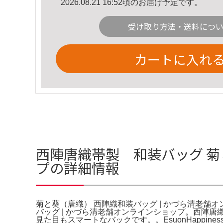
2026.08.21 16:52頃のお届け予定です。
受け取り方法・送料につ
カートに入れ
西陣唐織帯製 和装バッグ 菊
プの詳細情報
菊と葵（唐織） 西陣織和装バッグ | かづら清老舗オ
バッグ | かづら清老舗オンラインショップ。西陣
見た目もスマートなバックです。。EsuonHappine