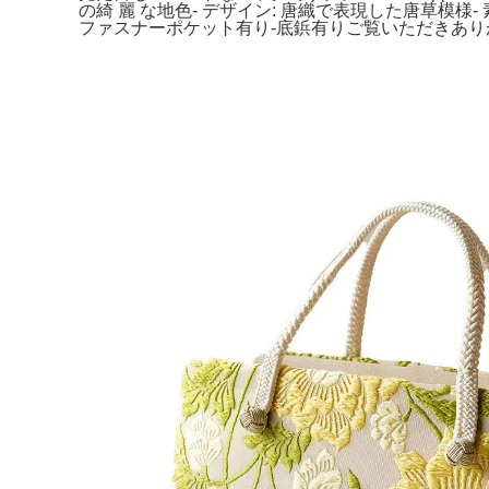
の綺 麗 な地色- デザイン: 唐織で表現した唐草模様- 
ファスナーポケット有り-底鋲有りご覧いただきありがと