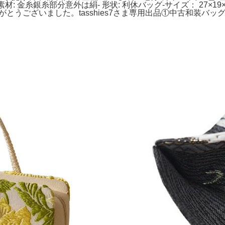
素材: 金糸銀糸部分意外は絹- 形状: 利休バッグ-サイズ： 27×
うございました。tasshies7さま専用出品①中古和装バッグ