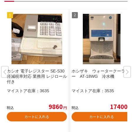
カシオ 電子レジスター SE-S30
ホシザキ ウォータークーラ
軽減税率対応 業務用 レジロール
ー AT-18WG 冷水機
付き
マイストア在庫：
3635
マイストア在庫：
3535
9860
17400
税込
円
税込
円
カートに入れる
カートに入れる