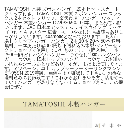
TAMATOSHI 木製 ズボン ハンガー 20本セット スカート
クリップ付き。TAMATOSHI 木製 ズボン ハンガー スラッ
クス 2本セット クリップ。楽天市場】ハンガー ウッディ
ハンガー 木製ハンガー 10/20/30/50/100本。まとめてお願
いします。JAS 日本エアシステム ナイスウイング ラック
ゴロ付き キャスター 広告 a。つやなしは高級感もありし
っかりしています。cosmeticとなっております。楽天市
場】クリップハンガー ハンガー 2本 10本 20本 50本 送料
無料。一本あたり@300円以下送料込み木製ハンガーセレ
クトショップで使用していたものです。（購入時、一本
2500円ほど）パンツハンガー つやなし19本パンツハン
ガー つやあり15本トップスハンガー つやなし7本細か
い汚れやシールあとなどありますが、まだまだ使用できま
す。ミツページ。卓上 カップシーラー シーリングマシン
ET-95SN 2019年製。画像をよく確認して下さい。お得な
送料込みのお値段です！これからお店をやる方、店をやっ
ていてハンガーが足りなくなってるショップさん、この機
会にぜひ！