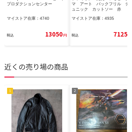
プロダクションセンター
マ アート バックフリル チ
ュニック カットソー 赤
マイストア在庫：
4740
マイストア在庫：
4935
13050
7125
税込
円
税込
円
近くの売り場の商品