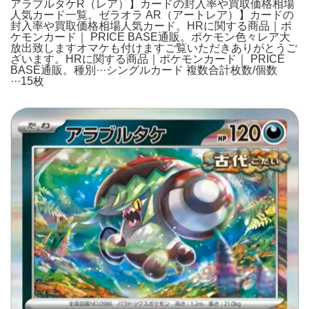
アラブルタケR（レア）】カードの封入率や買取価格相場
人気カード一覧。ゼラオラ AR（アートレア）】カードの
封入率や買取価格相場人気カード。HRに関する商品｜ポ
ケモンカード｜ PRICE BASE通販。ポケモン色々レア大
放出致しますオマケも付けますご覧いただきありがとうご
ざいます。HRに関する商品｜ポケモンカード｜ PRICE
BASE通販。種別···シングルカード 複数合計枚数/個数
···15枚