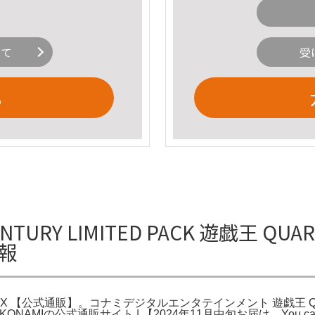
いて
受
る
RY LIMITED PACK 遊戯王 QUARTE
情報
 12BOX 【公式通販】。コナミデジタルエンタテインメント 遊戯王 QUA
ONAMIの公式通販サイト | 【2024年11月中旬お届け。You can purchase 