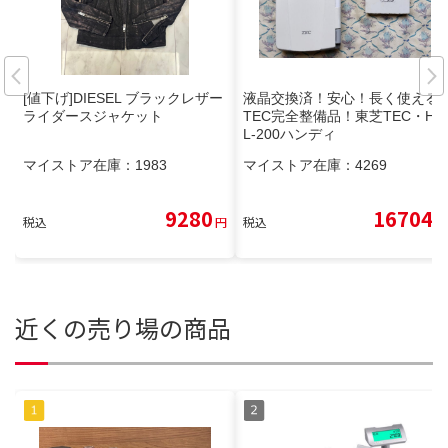
[値下げ]DIESEL ブラックレザー
液晶交換済！安心！長く使える
ライダースジャケット
TEC完全整備品！東芝TEC・HT
L-200ハンディ
マイストア在庫：
1983
マイストア在庫：
4269
9280
16704
税込
円
税込
円
近くの売り場の商品