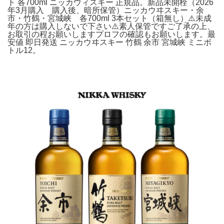
ト 各700ml ニッカウィスキー 正規品。新品未開栓（2026
年3月購入 購入後、暗所保管）ニッカウヰスキー・余
市・竹鶴・宮城峡 各700ml 3本セット（箱無し）⚠️未成
年の方は購入しないで下さい⚠️素人保管ですご了承の上、
お取引の程お願いしますプロフの確認もお願いします。最
安値 即日発送 ニッカウヰスキー 竹鶴 余市 宮城峡 ミニボ
トル12。